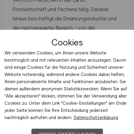
Forstwirtschaft und Fischerei tätig. Darüber
hinaus beschäftigt die Ernährungsindustrie und
der nachgelagerte Bereich – von der
Agrartechnik über den Agrarhandel bis zur
Cookies
Lebensmittelverarbeitung – hunderttausende
Wir verwenden Cookies, um Ihnen unsere Website
weitere Fachkräfte.
bestmöglich und mit relevanten Inhalten anzuzeigen. Davon
sind einige Cookies für die Nutzung und Sicherheit unserer
Als Bienenwirt bzw. Bienenwirtin arbeitest du im
Website notwendig, während andere Cookies dabei helfen,
Kernbereich der grünen Branche. Typische
Ihnen personalisierte Inhalte und Funktionen anzubieten. Sie
Einsatzfelder sind landwirtschaftliche Betriebe,
dienen außerdem anonymen Statistikzwecken. Wenn Sie auf
"Alle akzeptieren" klicken, stimmen Sie der Verwendung aller
Agrarunternehmen, Genossenschaften,
Cookies zu. Unter dem Link "Cookie-Einstellungen" am Ende
Beratungsdienste, Verbände sowie Forschungs-
jeder Seite können Sie Ihre Entscheidung jederzeit
und Prüfinstitutionen in Ingolstadt und der
nachträglich aufrufen und ändern.
Datenschutzerklärung
Region in Bayern.