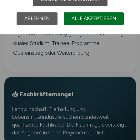
laut Bundesagentur für Arbeit
überdurchschnittlich hoch und betrifft alle
ABLEHNEN
ALLE AKZEPTIEREN
Regionen Deutschlands – auch rund um
Ingolstadt. Der Einstieg gelingt über Ausbildung,
duales Studium, Trainee-Programme,
Quereinstieg oder Weiterbildung.
📥 Fachkräftemangel
Landwirtschaft, Tierhaltung und
Lebensmittelindustrie suchen bundesweit
qualifizierte Fachkräfte. Die Nachfrage übersteigt
das Angebot in vielen Regionen deutlich.