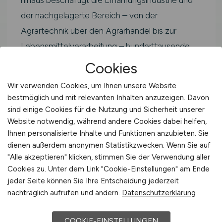
der nachgelagerte Bereich – von der
Agrartechnik über den Agrarhandel bis zur
Lebensmittelverarbeitung – hunderttausende
weitere Fachkräfte.
Cookies
Als Logistiker Agrar bzw. Logistikerin Agrar
Wir verwenden Cookies, um Ihnen unsere Website
bestmöglich und mit relevanten Inhalten anzuzeigen. Davon
arbeitest du im Kernbereich der grünen Branche.
sind einige Cookies für die Nutzung und Sicherheit unserer
Typische Einsatzfelder sind landwirtschaftliche
Website notwendig, während andere Cookies dabei helfen,
Betriebe, Agrarunternehmen,
Ihnen personalisierte Inhalte und Funktionen anzubieten. Sie
Genossenschaften, Beratungsdienste,
dienen außerdem anonymen Statistikzwecken. Wenn Sie auf
"Alle akzeptieren" klicken, stimmen Sie der Verwendung aller
Verbände sowie Forschungs- und
Cookies zu. Unter dem Link "Cookie-Einstellungen" am Ende
Prüfinstitutionen in Ingolstadt und der Region in
jeder Seite können Sie Ihre Entscheidung jederzeit
Bayern.
nachträglich aufrufen und ändern.
Datenschutzerklärung
Der Fachkräftebedarf in der Landwirtschaft ist
COOKIE-EINSTELLUNGEN