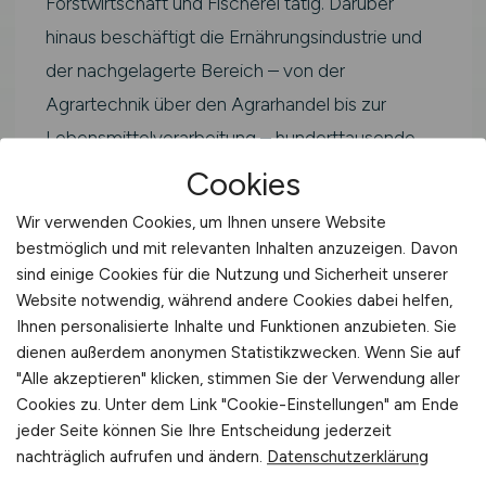
Forstwirtschaft und Fischerei tätig. Darüber
hinaus beschäftigt die Ernährungsindustrie und
der nachgelagerte Bereich – von der
Agrartechnik über den Agrarhandel bis zur
Lebensmittelverarbeitung – hunderttausende
weitere Fachkräfte.
Cookies
Als Staudengaertner bzw. Staudengaertnerin
Wir verwenden Cookies, um Ihnen unsere Website
bestmöglich und mit relevanten Inhalten anzuzeigen. Davon
arbeitest du im Kernbereich der grünen Branche.
sind einige Cookies für die Nutzung und Sicherheit unserer
Typische Einsatzfelder sind landwirtschaftliche
Website notwendig, während andere Cookies dabei helfen,
Betriebe, Agrarunternehmen,
Ihnen personalisierte Inhalte und Funktionen anzubieten. Sie
Genossenschaften, Beratungsdienste,
dienen außerdem anonymen Statistikzwecken. Wenn Sie auf
"Alle akzeptieren" klicken, stimmen Sie der Verwendung aller
Verbände sowie Forschungs- und
Cookies zu. Unter dem Link "Cookie-Einstellungen" am Ende
Prüfinstitutionen in Ingolstadt und der Region in
jeder Seite können Sie Ihre Entscheidung jederzeit
Bayern.
nachträglich aufrufen und ändern.
Datenschutzerklärung