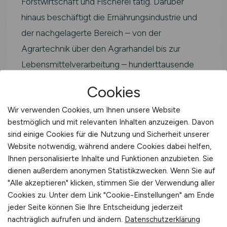
Forstwirtschaft und Fischerei tätig. Darüber
hinaus beschäftigt die Ernährungsindustrie und
der nachgelagerte Bereich – von der
Agrartechnik über den Agrarhandel bis zur
Lebensmittelverarbeitung – hunderttausende
weitere Fachkräfte.
Cookies
Als Zierpflanzengaertner bzw.
Wir verwenden Cookies, um Ihnen unsere Website
Zierpflanzengaertnerin arbeitest du im
bestmöglich und mit relevanten Inhalten anzuzeigen. Davon
Kernbereich der grünen Branche. Typische
sind einige Cookies für die Nutzung und Sicherheit unserer
Website notwendig, während andere Cookies dabei helfen,
Einsatzfelder sind landwirtschaftliche Betriebe,
Ihnen personalisierte Inhalte und Funktionen anzubieten. Sie
Agrarunternehmen, Genossenschaften,
dienen außerdem anonymen Statistikzwecken. Wenn Sie auf
Beratungsdienste, Verbände sowie Forschungs-
"Alle akzeptieren" klicken, stimmen Sie der Verwendung aller
Cookies zu. Unter dem Link "Cookie-Einstellungen" am Ende
und Prüfinstitutionen in Ingolstadt und der
jeder Seite können Sie Ihre Entscheidung jederzeit
Region in Bayern.
nachträglich aufrufen und ändern.
Datenschutzerklärung