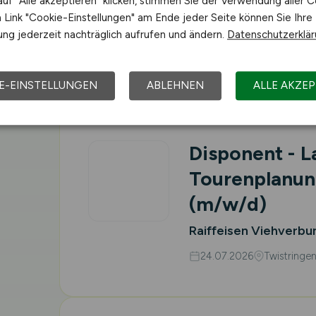
uf "Alle akzeptieren" klicken, stimmen Sie der Verwendung aller C
(W/M/D)
Link "Cookie-Einstellungen" am Ende jeder Seite können Sie Ihre
Coffein Compagnie 
ng jederzeit nachträglich aufrufen und ändern.
Datenschutzerklä
28.07.2026
Bremen
V
E-EINSTELLUNGEN
ABLEHNEN
ALLE AKZEP
Disponent - L
Tourenplanung
(m/w/d)
Raiffeisen Viehverbu
24.07.2026
Twistringe