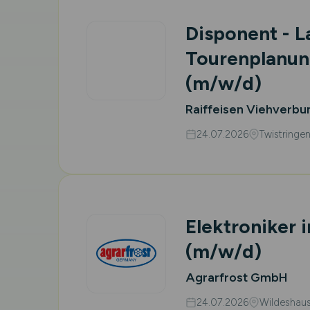
Disponent - L
Tourenplanung
(m/w/d)
Raiffeisen Viehverbu
24.07.2026
Twistringe
Elektroniker 
(m/w/d)
Agrarfrost GmbH
24.07.2026
Wildeshau