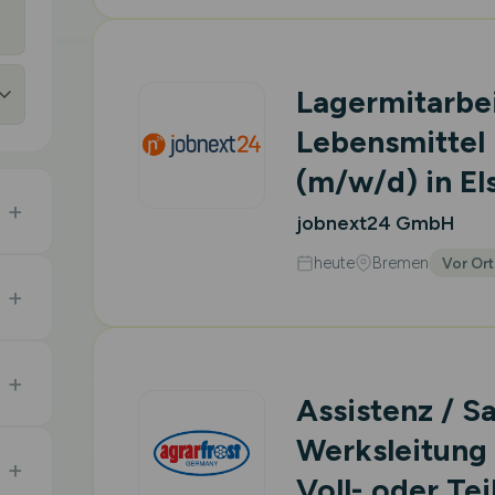
Lagermitarbe
Lebensmittel 
(m/w/d)
in El
jobnext24 GmbH
heute
Bremen
Vor Ort
Assistenz / S
Werksleitung
Voll- oder Tei