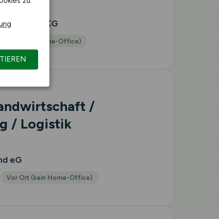
ookies zu.
GmbH & Co. KG
rung
or Ort (kein Home-Office)
TIEREN
andwirtschaft /
 / Logistik
nd eG
n
Vor Ort (kein Home-Office)