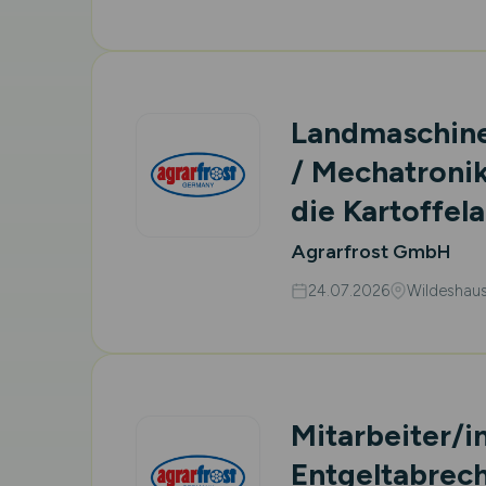
Landmaschin
/ Mechatroni
die Kartoffe
Agrarfrost GmbH
24.07.2026
Wildeshau
Mitarbeiter/i
Entgeltabrech