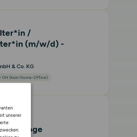
ter*in /
ter*in
(m/w/d)
-
GmbH & Co. KG
 Ort (kein Home-Office)
vanten
eit unserer
er /
erte
technologe
kzwecken.