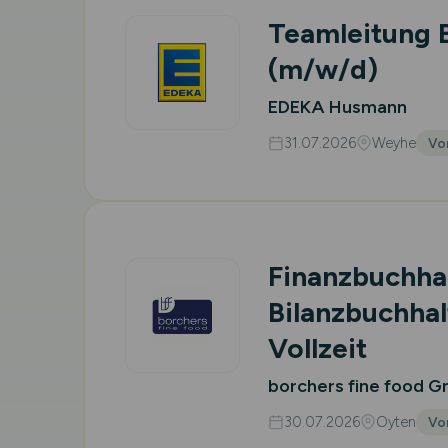
Teamleitung 
(m/w/d)
EDEKA Husmann
31.07.2026
Weyhe
Vor
Finanzbuchhal
Bilanzbuchhal
Vollzeit
borchers fine food 
30.07.2026
Oyten
Vor