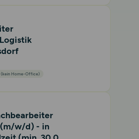
iter
Logistik
sdorf
 (kein Home-Office)
achbearbeiter
(m/w/d)
- in
lzeit (min. 30,0