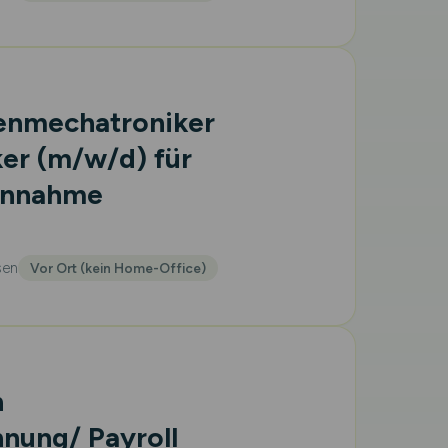
enmechatroniker
ker
(m/w/d)
für
lannahme
sen
Vor Ort (kein Home-Office)
n
nung/ Payroll