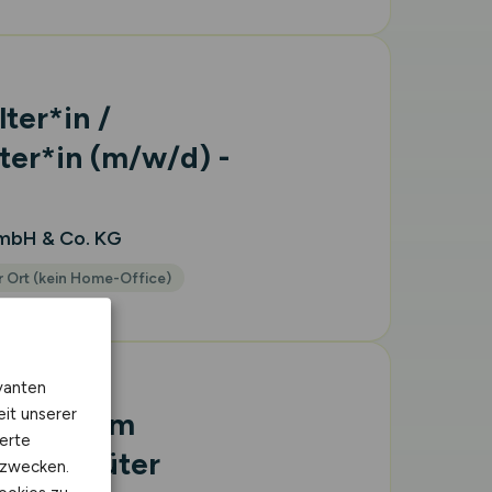
ter*in /
ter*in
(m/w/d)
-
GmbH & Co. KG
 Ort (kein Home-Office)
vanten
eit unserer
r mit dem
erte
Agrargüter
kzwecken.