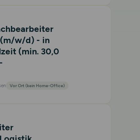
achbearbeiter
(m/w/d)
- in
lzeit (min. 30,0
-
sen
Vor Ort (kein Home-Office)
iter
Logistik