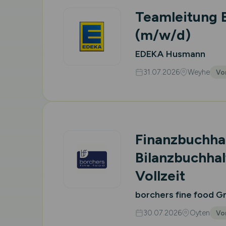
Teamleitung 
(m/w/d)
EDEKA Husmann
31.07.2026
Weyhe
Vor
Finanzbuchhal
Bilanzbuchhal
Vollzeit
borchers fine food 
30.07.2026
Oyten
Vor