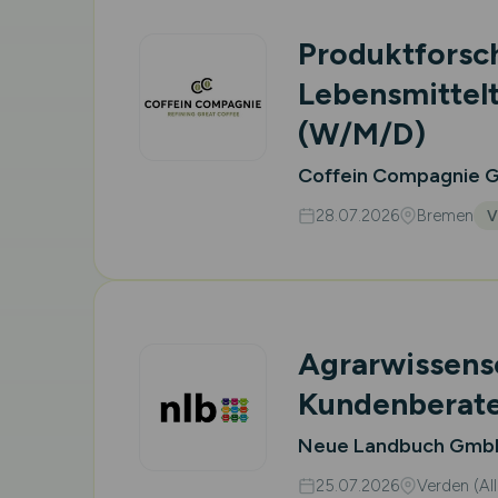
Produktforsch
Lebensmittel
(W/M/D)
Coffein Compagnie 
28.07.2026
Bremen
V
Agrarwissensc
Kundenberat
Neue Landbuch GmbH
25.07.2026
Verden (Al