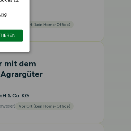
ookies zu.
bH & Co. KG
rung
erweser)
Vor Ort (kein Home-Office)
TIEREN
r mit dem
Agrargüter
bH & Co. KG
erweser)
Vor Ort (kein Home-Office)