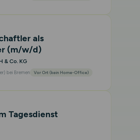
haftler als
er
(m/w/d)
 & Co. KG
ler) bei Bremen
Vor Ort (kein Home-Office)
im Tagesdienst