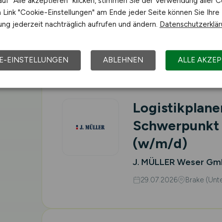
uf "Alle akzeptieren" klicken, stimmen Sie der Verwendung aller C
(w/m/d)
Link "Cookie-Einstellungen" am Ende jeder Seite können Sie Ihre
J. MÜLLER Weser Gm
ng jederzeit nachträglich aufrufen und ändern.
Datenschutzerklä
29.07.2026
Brake (Unt
E-EINSTELLUNGEN
ABLEHNEN
ALLE AKZEP
Logistikplane
Schwerpunkt 
(w/m/d)
J. MÜLLER Weser Gm
29.07.2026
Brake (Unt