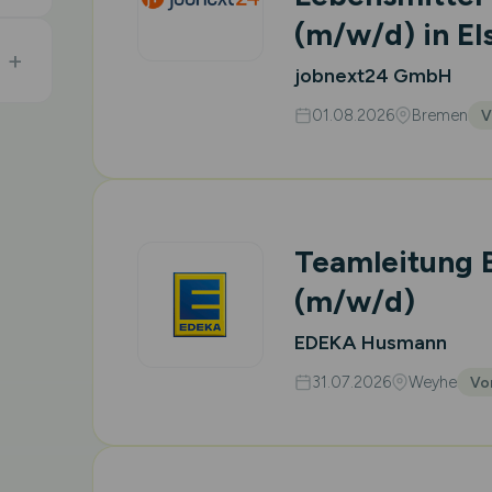
(m/w/d)
in El
jobnext24 GmbH
01.08.2026
Bremen
V
Teamleitung 
(m/w/d)
EDEKA Husmann
31.07.2026
Weyhe
Vor