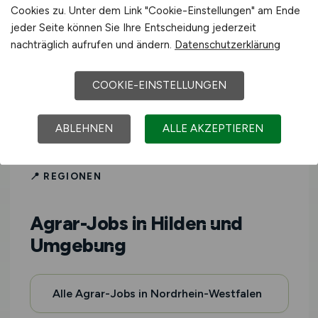
Forstwirtschaft und weiteren Bereichen
Cookies zu. Unter dem Link "Cookie-Einstellungen" am Ende
der grünen Branche in Hilden und
jeder Seite können Sie Ihre Entscheidung jederzeit
nachträglich aufrufen und ändern.
Datenschutzerklärung
Umgebung.
AGRAR.JOBS
richtet sich an
Fachkräfte aller Erfahrungsstufen – vom
COOKIE-EINSTELLUNGEN
Berufseinsteiger bis zur Führungskraft.
ABLEHNEN
ALLE AKZEPTIEREN
📍 REGIONEN
Agrar-Jobs in Hilden und
Umgebung
Alle Agrar-Jobs in Nordrhein-Westfalen