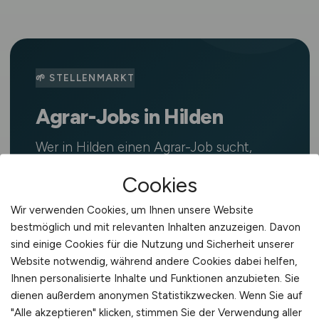
🌱 STELLENMARKT
Agrar-Jobs in Hilden
Wer in Hilden einen Agrar-Job sucht,
profitiert von der Branchenvielfalt in
Cookies
Nordrhein-Westfalen. Schwerpunkte der
Region sind Schweinehaltung, Gartenbau
Wir verwenden Cookies, um Ihnen unsere Website
und Lebensmittelindustrie. Auf
bestmöglich und mit relevanten Inhalten anzuzeigen. Davon
sind einige Cookies für die Nutzung und Sicherheit unserer
AGRAR.JOBS
findest du täglich
Website notwendig, während andere Cookies dabei helfen,
aktualisierte Stellenangebote in
Ihnen personalisierte Inhalte und Funktionen anzubieten. Sie
Landwirtschaft, Agrartechnik, Tierhaltung,
dienen außerdem anonymen Statistikzwecken. Wenn Sie auf
Lebensmittelindustrie, Gartenbau,
"Alle akzeptieren" klicken, stimmen Sie der Verwendung aller